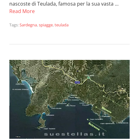
nascoste di Teulada, famosa per la sua vasta …
Read More
Tags:
Sardegna
,
spiagge
,
teulada